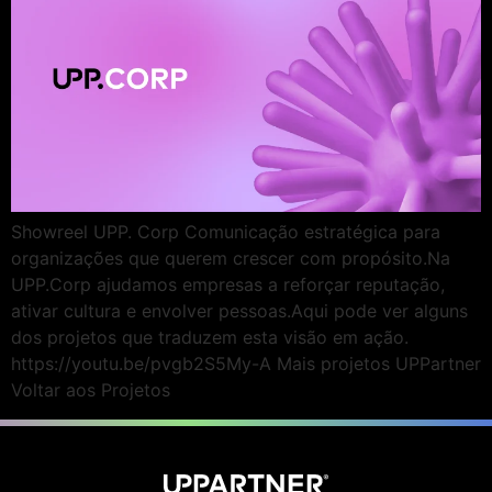
Showreel UPP. Corp Comunicação estratégica para
organizações que querem crescer com propósito.Na
UPP.Corp ajudamos empresas a reforçar reputação,
ativar cultura e envolver pessoas.Aqui pode ver alguns
dos projetos que traduzem esta visão em ação.
https://youtu.be/pvgb2S5My-A Mais projetos UPPartner
Voltar aos Projetos