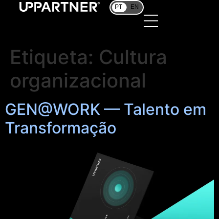
PT
EN
Etiqueta:
Cultura
organizacional
GEN@WORK — Talento em
Transformação