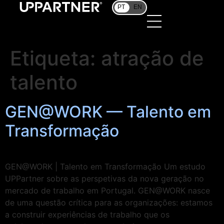
PT
EN
Etiqueta:
atração de
talento
GEN@WORK — Talento em
Transformação
GEN@WORK | Talento em Transformação Um estudo
UPPartner sobre as perspetivas da nova geração no
mercado de trabalho em Portugal. GEN@WORK nasce
de uma questão crítica para as organizações: estamos
a construir experiências de trabalho que os