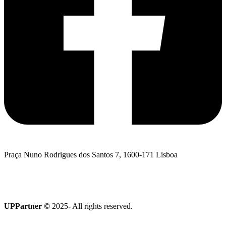
Praça Nuno Rodrigues dos Santos 7, 1600-171 Lisboa
Quero falar com a UPPartner
Coleção Terroir
UPPartner ©
2025- All rights reserved.
Política de Privacidade
|
Política de Cookies
|
Livro de