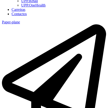
UPP.Retail
UPP.OneHealth
Carreiras
Contactos
Paper-plane