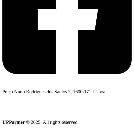
Praça Nuno Rodrigues dos Santos 7, 1600-171 Lisboa
Quero falar com a UPPartner
Coleção Terroir
UPPartner ©
2025- All rights reserved.
Política de Privacidade
|
Política de Cookies
|
Livro de