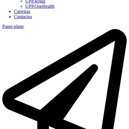
UPP.Retail
UPP.OneHealth
Carreiras
Contactos
Paper-plane