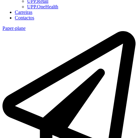
UPP.Retail
UPP.OneHealth
Carreiras
Contactos
Paper-plane