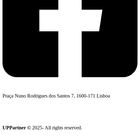
Praça Nuno Rodrigues dos Santos 7, 1600-171 Lisboa
Quero falar com a UPPartner
Coleção Terroir
UPPartner ©
2025- All rights reserved.
Política de Privacidade
|
Política de Cookies
|
Livro de