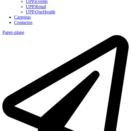
UPP.Events
UPP.Retail
UPP.OneHealth
Carreiras
Contactos
Paper-plane