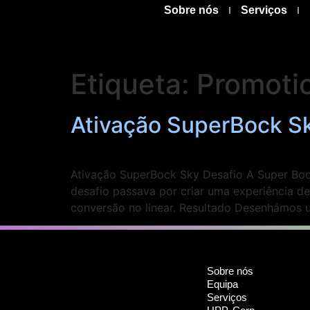
Sobre nós
Serviços
Etiqueta:
Promotio
Ativação SuperBock S
Ativação SuperBock Sky Desafio A Super Bock
desafio passava por criar uma experiência d
conversão no linear. Resultado Desenhámos 
Sobre nós
Equipa
Serviços