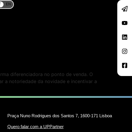
T
EN
orma diferenciadora no ponto de venda. O
r a notoriedade da novidade e incentivar a
Praça Nuno Rodrigues dos Santos 7, 1600-171 Lisboa
Quero falar com a UPPartner