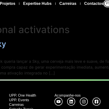
Projetos
Expertise Hubs
Carreiras
Contactos
P
nal activations
ky
 queria lançar a Sky, uma cerveja mais leve e suave, de f
e compra capaz de gerar experimentação imediata, aumenta
uma ativação integrada no […]
UPP. One Health
Acompanhe-nos
UPP. Events
Carreiras