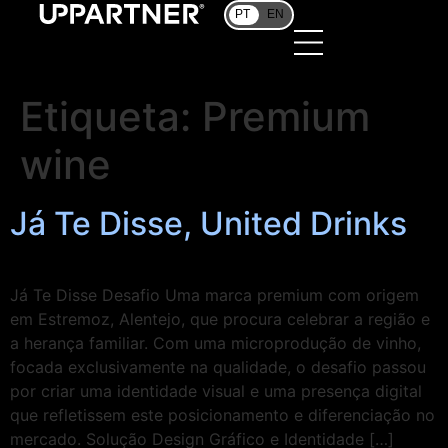
PT
EN
Etiqueta:
Premium
wine
Já Te Disse, United Drinks
Já Te Disse Desafio Uma marca premium com origem
em Estremoz, Alentejo, que procura celebrar a região e
a herança familiar. Com uma microprodução de vinho,
focada exclusivamente na qualidade, o desafio passou
por criar uma identidade visual e uma presença digital
que refletissem este posicionamento e diferenciação no
mercado. Solução Design Gráfico e Identidade […]