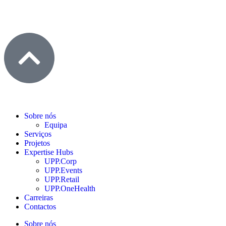
Política de Privacidade
|
Política de Cookies
|
Livro de
Reclamações
Sobre nós
Equipa
Serviços
Projetos
Expertise Hubs
UPP.Corp
UPP.Events
UPP.Retail
UPP.OneHealth
Carreiras
Contactos
Sobre nós