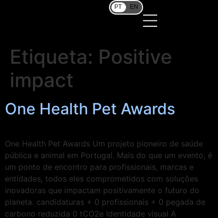
PT
EN
Etiqueta:
Positive
impact
One Health Pet Awards
One Health Pet Awards Um projeto pioneiro de saúde
pública e animal em Portugal. Mais do que um evento, é
um ponto de encontro para profissionais, marcas e
entidades, todos eles comprometidos com soluções
inovadoras que impactam positivamente o futuro do
planeta. candidaturas + 0 profissionais + 0 pegada de
carbono reduzida 0 tCO2e Identidade visual A