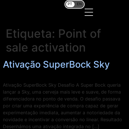
PT
EN
Etiqueta:
Point of
sale activation
Ativação SuperBock Sky
Ativação SuperBock Sky Desafio A Super Bock queria
lançar a Sky, uma cerveja mais leve e suave, de forma
diferenciadora no ponto de venda. O desafio passava
por criar uma experiência de compra capaz de gerar
experimentação imediata, aumentar a notoriedade da
novidade e incentivar a conversão no linear. Resultado
Desenhámos uma ativação integrada no […]