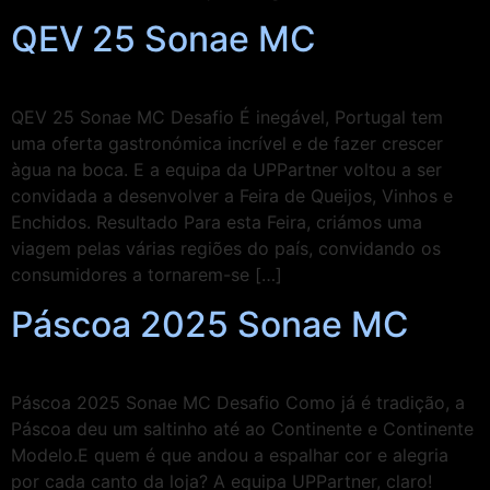
QEV 25 Sonae MC
QEV 25 Sonae MC Desafio É inegável, Portugal tem
uma oferta gastronómica incrível e de fazer crescer
àgua na boca. E a equipa da UPPartner voltou a ser
convidada a desenvolver a Feira de Queijos, Vinhos e
Enchidos. Resultado Para esta Feira, criámos uma
viagem pelas várias regiões do país, convidando os
consumidores a tornarem-se […]
Páscoa 2025 Sonae MC
Páscoa 2025 Sonae MC Desafio Como já é tradição, a
Páscoa deu um saltinho até ao Continente e Continente
Modelo.E quem é que andou a espalhar cor e alegria
por cada canto da loja? A equipa UPPartner, claro!