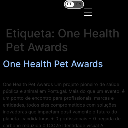
PT
EN
Etiqueta:
One Health
Pet Awards
One Health Pet Awards
One Health Pet Awards Um projeto pioneiro de saúde
pública e animal em Portugal. Mais do que um evento, é
um ponto de encontro para profissionais, marcas e
entidades, todos eles comprometidos com soluções
inovadoras que impactam positivamente o futuro do
planeta. candidaturas + 0 profissionais + 0 pegada de
carbono reduzida 0 tCO2e Identidade visual A