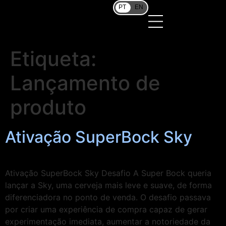
PT
EN
Etiqueta:
Lançamento de
produto
Ativação SuperBock Sky
Ativação SuperBock Sky Desafio A Super Bock queria
lançar a Sky, uma cerveja mais leve e suave, de forma
diferenciadora no ponto de venda. O desafio passava
por criar uma experiência de compra capaz de gerar
experimentação imediata, aumentar a notoriedade da