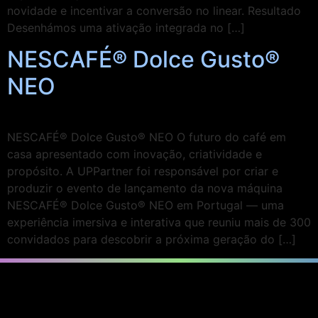
novidade e incentivar a conversão no linear. Resultado
Desenhámos uma ativação integrada no […]
NESCAFÉ® Dolce Gusto®
NEO
NESCAFÉ® Dolce Gusto® NEO O futuro do café em
casa apresentado com inovação, criatividade e
propósito. A UPPartner foi responsável por criar e
produzir o evento de lançamento da nova máquina
NESCAFÉ® Dolce Gusto® NEO em Portugal — uma
experiência imersiva e interativa que reuniu mais de 300
convidados para descobrir a próxima geração do […]