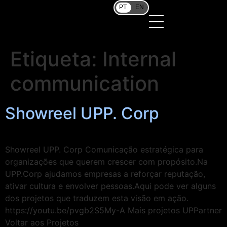
PT
EN
Etiqueta:
Internal
communication
Showreel UPP. Corp
Showreel UPP. Corp Comunicação estratégica para
organizações que querem crescer com propósito.Na
UPP.Corp ajudamos empresas a reforçar reputação,
ativar cultura e envolver pessoas.Aqui pode ver alguns
dos projetos que traduzem esta visão em ação.
https://youtu.be/pvgb2S5My-A Mais projetos UPPartner
Voltar aos Projetos