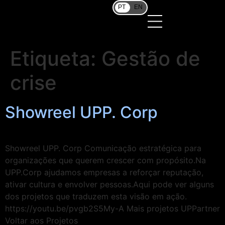
PT
EN
Etiqueta:
Gestão de
crise
Showreel UPP. Corp
Showreel UPP. Corp Comunicação estratégica para
organizações que querem crescer com propósito.Na
UPP.Corp ajudamos empresas a reforçar reputação,
ativar cultura e envolver pessoas.Aqui pode ver alguns
dos projetos que traduzem esta visão em ação.
https://youtu.be/pvgb2S5My-A Mais projetos UPPartner
Voltar aos Projetos