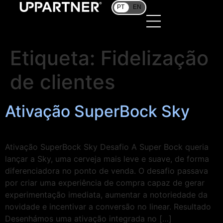
PT
EN
Etiqueta:
Fidelização
de clientes
Ativação SuperBock Sky
Ativação SuperBock Sky Desafio A Super Bock queria
lançar a Sky, uma cerveja mais leve e suave, de forma
diferenciadora no ponto de venda. O desafio passava
por criar uma experiência de compra capaz de gerar
experimentação imediata, aumentar a notoriedade da
novidade e incentivar a conversão no linear. Resultado
Desenhámos uma ativação integrada no […]