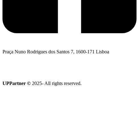
Praça Nuno Rodrigues dos Santos 7, 1600-171 Lisboa
Quero falar com a UPPartner
Coleção Terroir
UPPartner ©
2025- All rights reserved.
Política de Privacidade
|
Política de Cookies
|
Livro de
Reclamações