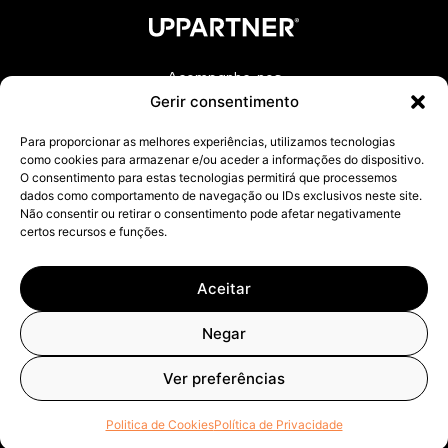
Acompanhe-nos
Gerir consentimento
Para proporcionar as melhores experiências, utilizamos tecnologias
como cookies para armazenar e/ou aceder a informações do dispositivo.
Praça Nuno Rodrigues dos Santos 7,
O consentimento para estas tecnologias permitirá que processemos
1600-171 Lisboa
dados como comportamento de navegação ou IDs exclusivos neste site.
Não consentir ou retirar o consentimento pode afetar negativamente
Quero falar com a UPPartner
certos recursos e funções.
Coleção Terroir
Aceitar
Negar
UPPartner ©
2025- All rights reserved.
Política de Privacidade
|
Política de Cookies
|
Livro de
Ver preferências
Voltar aos Projetos
Reclamações
Politica de Cookies
Política de Privacidade